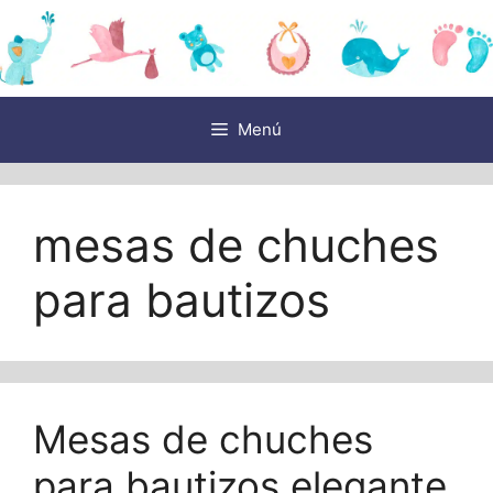
Saltar
al
contenido
Menú
mesas de chuches
para bautizos
Mesas de chuches
para bautizos elegante