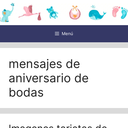
Saltar
al
contenido
Menú
mensajes de
aniversario de
bodas