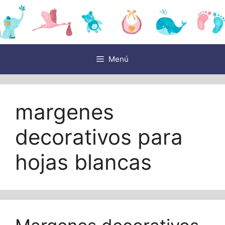
Saltar
al
contenido
Menú
margenes
decorativos para
hojas blancas