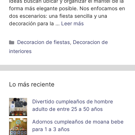
ideas buscan ubicar y organizar el mantel de la
forma más elegante posible. Nos enfocamos en
dos escenarios: una fiesta sencilla y una
decoración para la …
Leer más
Categorías
Decoracion de fiestas
,
Decoracion de
interiores
Lo más reciente
Divertido cumpleaños de hombre
adulto de entre 25 a 50 años
Adornos cumpleaños de moana bebe
para 1 a 3 años