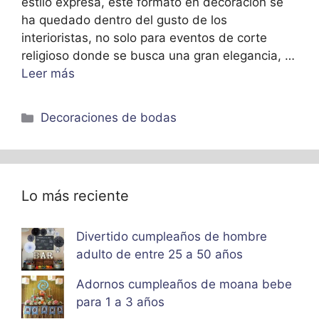
estilo expresa, este formato en decoración se
ha quedado dentro del gusto de los
interioristas, no solo para eventos de corte
religioso donde se busca una gran elegancia, …
Leer más
Categorías
Decoraciones de bodas
Lo más reciente
Divertido cumpleaños de hombre
adulto de entre 25 a 50 años
Adornos cumpleaños de moana bebe
para 1 a 3 años