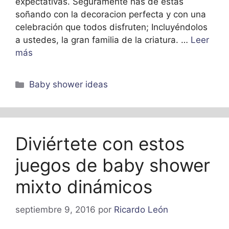
expectativas. Seguramente has de estas
soñando con la decoracion perfecta y con una
celebración que todos disfruten; Incluyéndolos
a ustedes, la gran familia de la criatura. …
Leer
más
Categorías
Baby shower ideas
Diviértete con estos
juegos de baby shower
mixto dinámicos
septiembre 9, 2016
por
Ricardo León