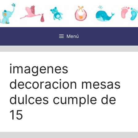
Saltar
al
contenido
Menú
imagenes
decoracion mesas
dulces cumple de
15