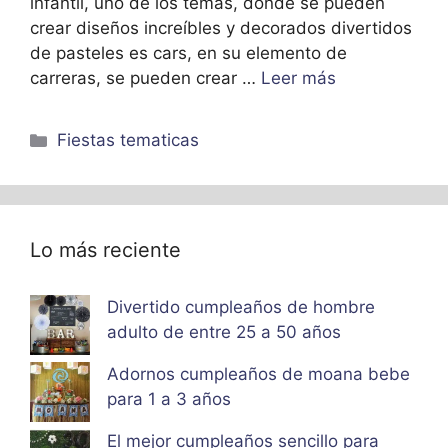
infantil, uno de los temas, donde se pueden
crear diseños increíbles y decorados divertidos
de pasteles es cars, en su elemento de
carreras, se pueden crear …
Leer más
Categorías
Fiestas tematicas
Lo más reciente
Divertido cumpleaños de hombre
adulto de entre 25 a 50 años
Adornos cumpleaños de moana bebe
para 1 a 3 años
El mejor cumpleaños sencillo para