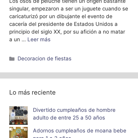
Los osos de peluche tienen un origen bastante
singular, empezaron a ser un juguete cuando se
caricaturizó por un dibujante el evento de
cacería del presidente de Estados Unidos a
principio del siglo XX, por su afición a no matar
a un …
Leer más
Categorías
Decoracion de fiestas
Lo más reciente
Divertido cumpleaños de hombre
adulto de entre 25 a 50 años
Adornos cumpleaños de moana bebe