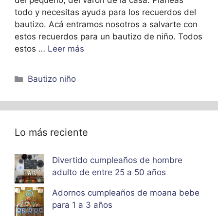
del pequeño, del varon de la casa. Planeas
todo y necesitas ayuda para los recuerdos del
bautizo. Acá entramos nosotros a salvarte con
estos recuerdos para un bautizo de niño. Todos
estos …
Leer más
Categorías
Bautizo niño
Lo más reciente
Divertido cumpleaños de hombre
adulto de entre 25 a 50 años
Adornos cumpleaños de moana bebe
para 1 a 3 años