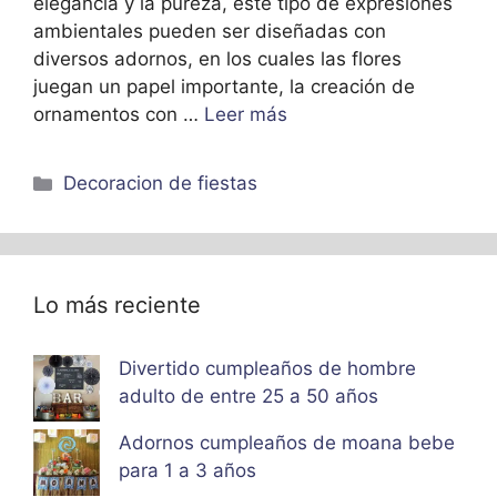
elegancia y la pureza, este tipo de expresiones
ambientales pueden ser diseñadas con
diversos adornos, en los cuales las flores
juegan un papel importante, la creación de
ornamentos con …
Leer más
Categorías
Decoracion de fiestas
Lo más reciente
Divertido cumpleaños de hombre
adulto de entre 25 a 50 años
Adornos cumpleaños de moana bebe
para 1 a 3 años