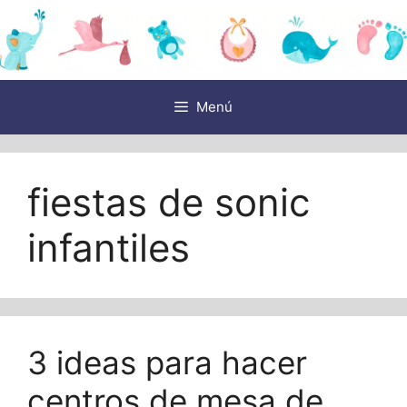
Saltar
al
contenido
Menú
fiestas de sonic
infantiles
3 ideas para hacer
centros de mesa de