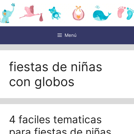
Saltar
al
contenido
Menú
fiestas de niñas
con globos
4 faciles tematicas
para fiestas de niñas