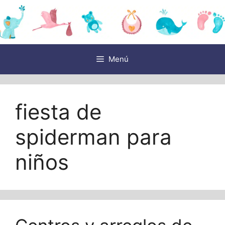
Saltar
al
contenido
Menú
fiesta de
spiderman para
niños