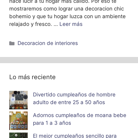
hace lucir a tu hogar más cálido. Por eso te
mostraremos como lograr una decoracion chic
bohemio y que tu hogar luzca con un ambiente
relajado y fresco. …
Leer más
Categorías
Decoracion de interiores
Lo más reciente
Divertido cumpleaños de hombre
adulto de entre 25 a 50 años
Adornos cumpleaños de moana bebe
para 1 a 3 años
El mejor cumpleaños sencillo para