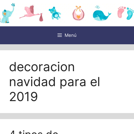
Saltar
al
contenido
Menú
decoracion
navidad para el
2019