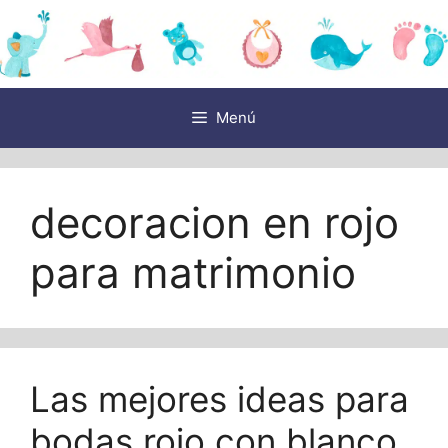
Saltar
al
contenido
Menú
decoracion en rojo
para matrimonio
Las mejores ideas para
bodas rojo con blanco