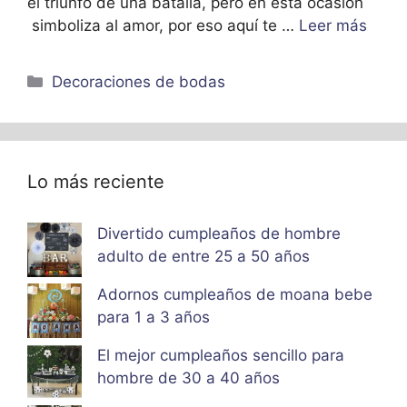
el triunfo de una batalla, pero en esta ocasión
simboliza al amor, por eso aquí te …
Leer más
Categorías
Decoraciones de bodas
Lo más reciente
Divertido cumpleaños de hombre
adulto de entre 25 a 50 años
Adornos cumpleaños de moana bebe
para 1 a 3 años
El mejor cumpleaños sencillo para
hombre de 30 a 40 años