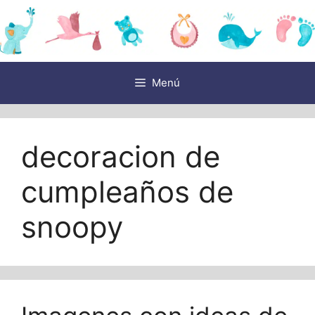
Saltar
al
contenido
Menú
decoracion de
cumpleaños de
snoopy