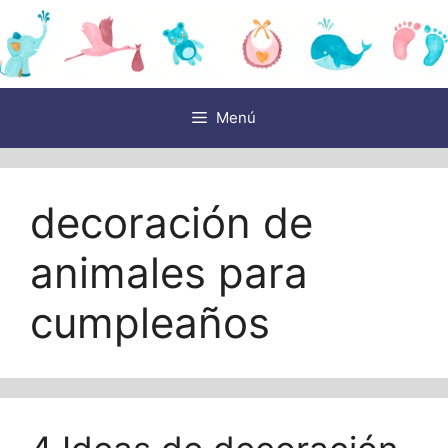
Saltar
al
contenido
Menú
decoración de
animales para
cumpleaños