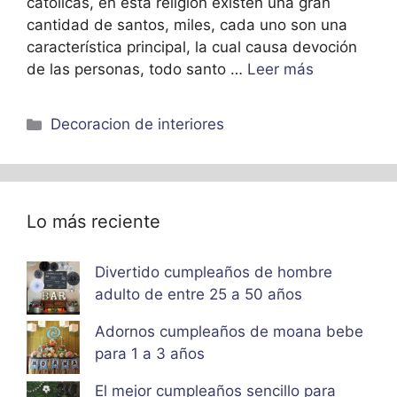
católicas, en esta religión existen una gran
cantidad de santos, miles, cada uno son una
característica principal, la cual causa devoción
de las personas, todo santo …
Leer más
Categorías
Decoracion de interiores
Lo más reciente
Divertido cumpleaños de hombre
adulto de entre 25 a 50 años
Adornos cumpleaños de moana bebe
para 1 a 3 años
El mejor cumpleaños sencillo para