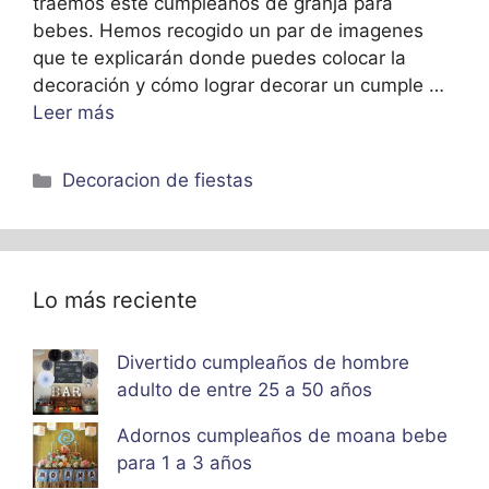
traemos este cumpleaños de granja para
bebes. Hemos recogido un par de imagenes
que te explicarán donde puedes colocar la
decoración y cómo lograr decorar un cumple …
Leer más
Categorías
Decoracion de fiestas
Lo más reciente
Divertido cumpleaños de hombre
adulto de entre 25 a 50 años
Adornos cumpleaños de moana bebe
para 1 a 3 años