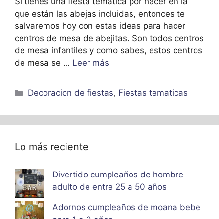
Si tienes una fiesta temática por hacer en la
que están las abejas incluidas, entonces te
salvaremos hoy con estas ideas para hacer
centros de mesa de abejitas. Son todos centros
de mesa infantiles y como sabes, estos centros
de mesa se …
Leer más
Categorías
Decoracion de fiestas
,
Fiestas tematicas
Lo más reciente
Divertido cumpleaños de hombre
adulto de entre 25 a 50 años
Adornos cumpleaños de moana bebe