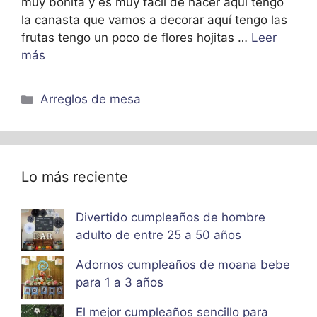
muy bonita y es muy fácil de hacer aquí tengo
la canasta que vamos a decorar aquí tengo las
frutas tengo un poco de flores hojitas …
Leer
más
Categorías
Arreglos de mesa
Lo más reciente
Divertido cumpleaños de hombre
adulto de entre 25 a 50 años
Adornos cumpleaños de moana bebe
para 1 a 3 años
El mejor cumpleaños sencillo para