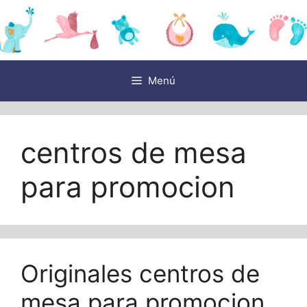
Saltar
al
contenido
Menú
centros de mesa
para promocion
Originales centros de
mesa para promocion