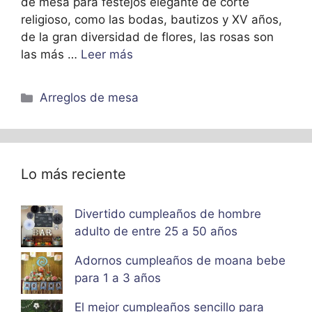
de mesa para festejos elegante de corte
religioso, como las bodas, bautizos y XV años,
de la gran diversidad de flores, las rosas son
las más …
Leer más
Categorías
Arreglos de mesa
Lo más reciente
Divertido cumpleaños de hombre
adulto de entre 25 a 50 años
Adornos cumpleaños de moana bebe
para 1 a 3 años
El mejor cumpleaños sencillo para