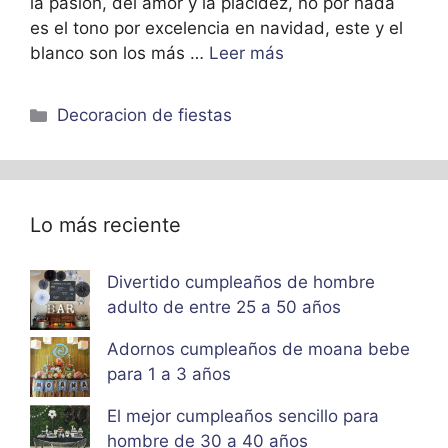
la pasión, del amor y la placidez, no por nada
es el tono por excelencia en navidad, este y el
blanco son los más …
Leer más
Categorías
Decoracion de fiestas
Lo más reciente
Divertido cumpleaños de hombre
adulto de entre 25 a 50 años
Adornos cumpleaños de moana bebe
para 1 a 3 años
El mejor cumpleaños sencillo para
hombre de 30 a 40 años