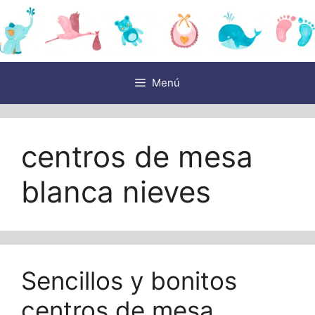
Saltar
al
contenido
Menú
centros de mesa
blanca nieves
Sencillos y bonitos
centros de mesa