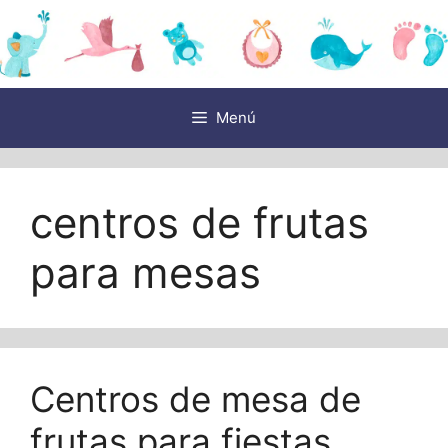
Saltar
al
contenido
Menú
centros de frutas
para mesas
Centros de mesa de
frutas para fiestas