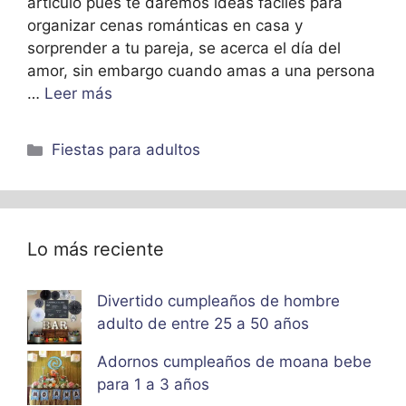
articulo pues te daremos ideas fáciles para
organizar cenas románticas en casa y
sorprender a tu pareja, se acerca el día del
amor, sin embargo cuando amas a una persona
…
Leer más
Categorías
Fiestas para adultos
Lo más reciente
Divertido cumpleaños de hombre
adulto de entre 25 a 50 años
Adornos cumpleaños de moana bebe
para 1 a 3 años