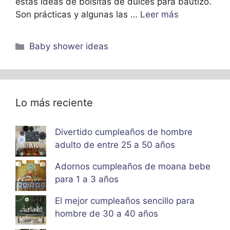
estas ideas de bolsitas de dulces para bautizo.
Son prácticas y algunas las …
Leer más
Categorías
Baby shower ideas
Lo más reciente
Divertido cumpleaños de hombre
adulto de entre 25 a 50 años
Adornos cumpleaños de moana bebe
para 1 a 3 años
El mejor cumpleaños sencillo para
hombre de 30 a 40 años