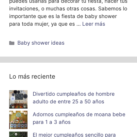
puedes usarlas para decorar tu fiesta, hacer tus
invitaciones, o muchas otras cosas. Sabemos lo
importante que es la fiesta de baby shower
para toda mujer, ya que es …
Leer más
Categorías
Baby shower ideas
Lo más reciente
Divertido cumpleaños de hombre
adulto de entre 25 a 50 años
Adornos cumpleaños de moana bebe
para 1 a 3 años
El mejor cumpleaños sencillo para