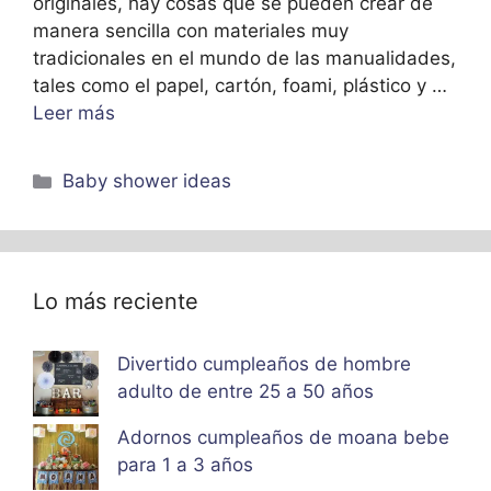
originales, hay cosas que se pueden crear de
manera sencilla con materiales muy
tradicionales en el mundo de las manualidades,
tales como el papel, cartón, foami, plástico y …
Leer más
Categorías
Baby shower ideas
Lo más reciente
Divertido cumpleaños de hombre
adulto de entre 25 a 50 años
Adornos cumpleaños de moana bebe
para 1 a 3 años