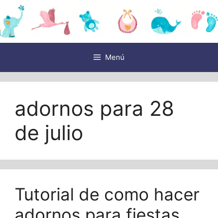
Saltar
al
contenido
Menú
adornos para 28
de julio
Tutorial de como hacer
adornos para fiestas