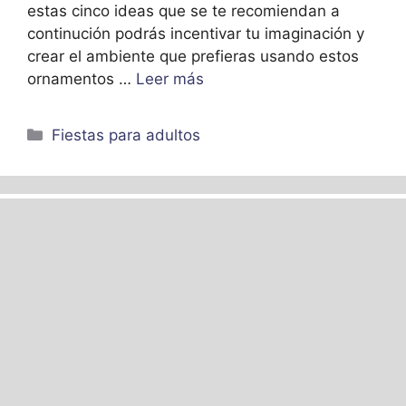
estas cinco ideas que se te recomiendan a
continución podrás incentivar tu imaginación y
crear el ambiente que prefieras usando estos
ornamentos …
Leer más
Categorías
Fiestas para adultos
Ideas en piñatas de
cumpleaños para
adultos en 2023
abril 21, 2023
por
Arturo