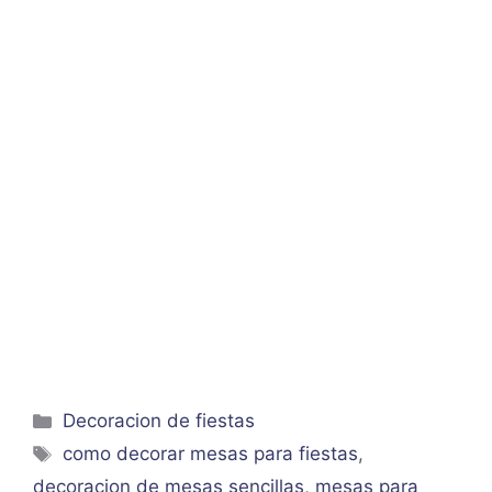
Categorías
Decoracion de fiestas
Etiquetas
como decorar mesas para fiestas
,
decoracion de mesas sencillas
,
mesas para