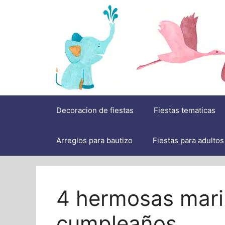
Saltar
al
contenido
Decoracion de fiestas
Fiestas tematicas
Arreglos para bautizo
Fiestas para adultos
4 hermosas mari
cumpleaños