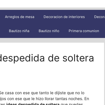
Arreglos de mesa
Decoracion de interiores
Decor
Bautizo niña
Bautizo niño
Primera comunion
 despedida de soltera
Se casa con ese que tanto le dijiste que no lo
ijos con ese que le hizo llorar tantas noches. En
ores
ideas despedida de soltera
que puedes