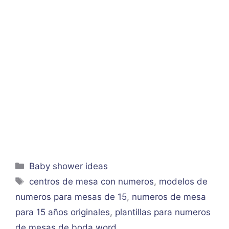
Categorías
Baby shower ideas
Etiquetas
centros de mesa con numeros
,
modelos de
numeros para mesas de 15
,
numeros de mesa
para 15 años originales
,
plantillas para numeros
de mesas de boda word