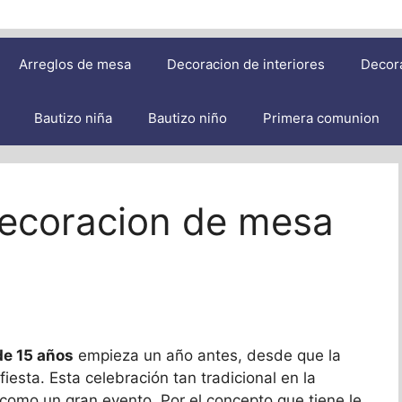
Arreglos de mesa
Decoracion de interiores
Decor
Bautizo niña
Bautizo niño
Primera comunion
decoracion de mesa
e 15 años
empieza un año antes, desde que la
esta. Esta celebración tan tradicional en la
 como un gran evento. Por el concepto que tiene le