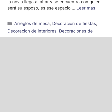
la novia llega al altar y se encuentra con quien
será su esposo, es ese espacio …
Leer más
Categorías
Arreglos de mesa
,
Decoracion de fiestas
,
Decoracion de interiores
,
Decoraciones de
bodas
,
Fiestas para adultos
5 Centros de mesa con
flores naturales ideales
para celebraciones
marzo 10, 2022
por
Génesis León