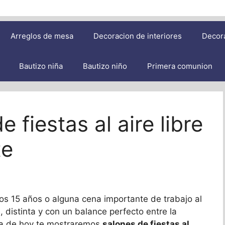
Arreglos de mesa
Decoracion de interiores
Decor
Bautizo niña
Bautizo niño
Primera comunion
 fiestas al aire libre
te
s 15 años o alguna cena importante de trabajo al
e, distinta y con un balance perfecto entre la
día de hoy te mostraremos
salones de fiestas al