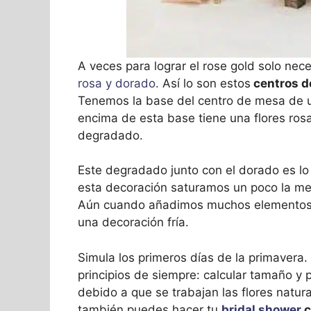
A veces para lograr el rose gold solo ne
rosa y dorado.
Así lo son estos
centros d
Tenemos la base del centro de mesa de u
encima de esta base tiene una flores rosa
degradado.
Este degradado junto con el dorado es lo
esta decoración saturamos un poco la mes
Aún cuando añadimos muchos elementos, l
una decoración fría.
Simula los primeros días de la primavera
principios de siempre: calcular tamaño y
debido a que se trabajan las flores natura
también puedes hacer tu
bridal shower
c