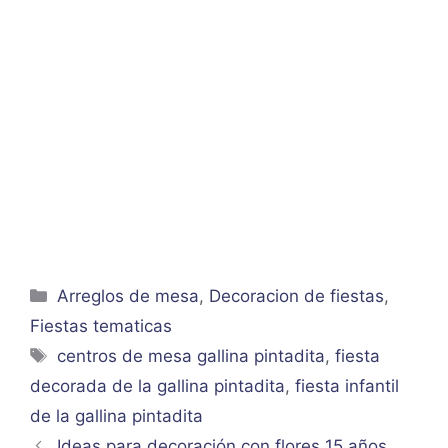
Categorías
Arreglos de mesa
,
Decoracion de fiestas
,
Fiestas tematicas
Etiquetas
centros de mesa gallina pintadita
,
fiesta
decorada de la gallina pintadita
,
fiesta infantil
de la gallina pintadita
Ideas para decoración con flores 15 años