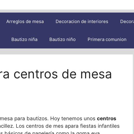
Arreglos de mesa
Decoracion de interiores
Decor
Bautizo niña
Bautizo niño
Primera comunion
ra centros de mesa
e mesa para bautizos. Hoy tenemos unos
centros
illez. Los centros de mes apara fiestas infantiles
es básicos de papelería como la goma eva,