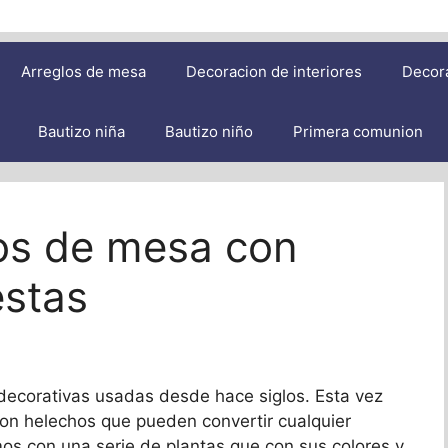
Arreglos de mesa
Decoracion de interiores
Decor
Bautizo niña
Bautizo niño
Primera comunion
ros de mesa con
estas
decorativas usadas desde hace siglos. Esta vez
on helechos que pueden convertir cualquier
os con una serie de plantas que con sus colores y