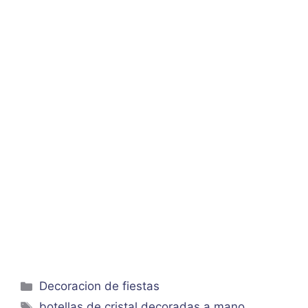
Categorías
Decoracion de fiestas
Etiquetas
botellas de cristal decoradas a mano
,