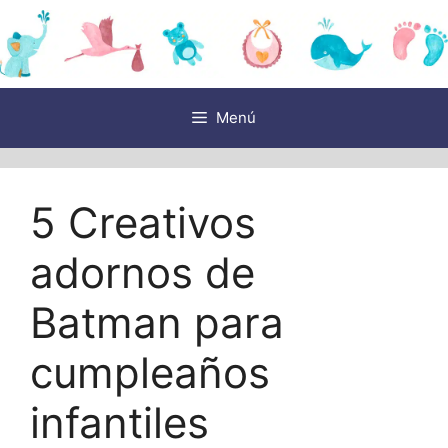
Saltar
al
contenido
Menú
5 Creativos
adornos de
Batman para
cumpleaños
infantiles